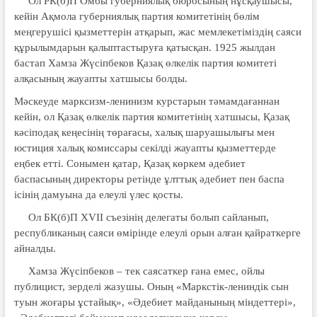
Ол РК(б)П Омбы губерниялық бюросының нұсқаушысы,
кейін Ақмола губерниялық партия комитетінің бөлім
меңгерушісі қызметтерін атқарып, жас мемлекетіміздің саяси
құрылымдарын қалыптастыруға қатысқан. 1925 жылдан
бастап Хамза Жүсіпбеков Қазақ өлкелік партия комитеті
алқасының жауапты хатшысы болды.
Мәскеуде марксизм-ленинизм курстарын тәмамдағаннан
кейін, ол Қазақ өлкелік партия комитетінің хатшысы, Қазақ
кәсіподақ кеңесінің төрағасы, халық шаруашылығы мен
юстиция халық комиссары секілді жауапты қызметтерде
еңбек етті. Сонымен қатар, Қазақ көркем әдебиет
баспасының директоры ретінде ұлттық әдебиет пен баспа
ісінің дамуына да елеулі үлес қосты.
Ол БК(б)П XVII съезінің делегаты болып сайланып,
республиканың саяси өмірінде елеулі орын алған қайраткерге
айналды.
Хамза Жүсіпбеков – тек саясаткер ғана емес, ойлы
публицист, зерделі жазушы. Оның «Маркстік-лениндік сын
туын жоғары ұстайық», «Әдебиет майданының міндеттері»,