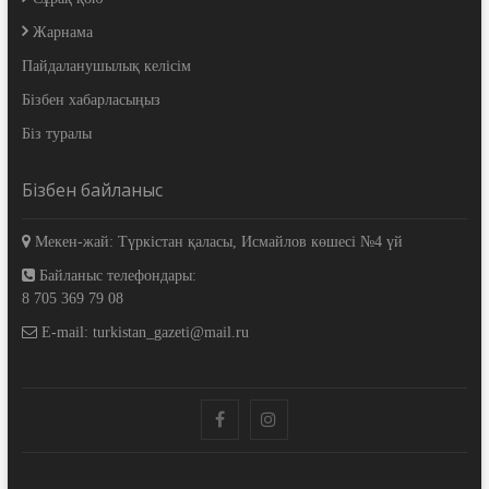
Жарнама
Пайдаланушылық келісім
Бізбен хабарласыңыз
Біз туралы
Бізбен байланыс
Мекен-жай: Түркістан қаласы, Исмайлов көшесі №4 үй
Байланыс телефондары:
8 705 369 79 08
E-mail: turkistan_gazeti@mail.ru
facebook
instagram