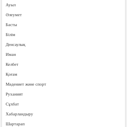
Ауыл
Әлеумет
Басты
Білім
Денсаулық
Иман
Келбет
Қоғам
Мәдениет және спорт
Руханият
Сұхбат
Хабарландыру
Шартарап