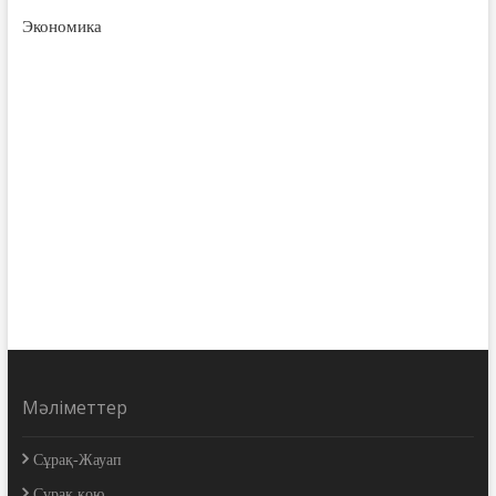
Экономика
Мәліметтер
Сұрақ-Жауап
Сұрақ қою