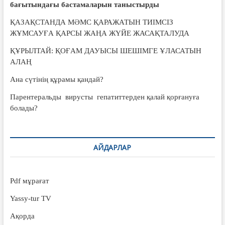
бағытындағы бастамаларын таныстырды
ҚАЗАҚСТАНДА МӘМС ҚАРАЖАТЫН ТИІМСІЗ
ЖҰМСАУҒА ҚАРСЫ ЖАҢА ЖҮЙЕ ЖАСАҚТАЛУДА
ҚҰРЫЛТАЙ: ҚОҒАМ ДАУЫСЫ ШЕШІМГЕ ҰЛАСАТЫН
АЛАҢ
Ана сүтінің құрамы қандай?
Парентеральды вирусты гепатиттерден қалай қорғануға
болады?
АЙДАРЛАР
Pdf мұрағат
Yassy-tur TV
Ақорда