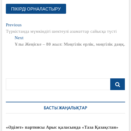
Жазба
Previous
Previous
post:
Түркістанда мүмкіндігі шектеулі азаматтар сайысқа түсті
навигациясы
Next
Next
post:
Ұлы Жеңіске – 80 жыл: Мәңгілік ерлік, мәңгілік даңқ
.
БАСТЫ ЖАҢАЛЫҚТАР
«Әділет» партиясы Арыс қаласында «Таза Қазақстан»