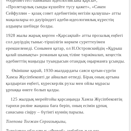
«Әдебиеттегі байманап идеологиясына қарсы»,
«Пролетарлық сынды күшейте түсу қажет», «Сәкен
Сейфуллин – қазақ совет әдебиетінің негізін қалаушы» атты
мақалалары өз дәуіріндегі әдеби-идеологиялық күрестің
алдыңғы шебінде болды.
1928 жылы жарық көрген «Қарсақпай» атты прозалық еңбегі
сол дәуірдің тыныс-тіршілігін көркем суреттеуімен
ерекшеленеді. Сонымен қатар, ол Н.Островскийдің «Құрыш
қалай шынықты» романын қазақ тіліне тәржімалап, кеңестік
әдебиеттің маңызды туындысын отандық оқырманға ұсынды.
Өкінішке қарай, 1930-жылдардағы саяси қуғын-сүргін
Хамза Жүсіпбековті де айналып өтпеді. Бірақ оның артына
қалдырған еңбегі, күрескерлік рухы мен ойлы мұрасы
ұрпаққа өнеге болып қалды.
125 жылдық мерейтойы қарсаңында Хамза Жүсіпбековтің
тарихи рөліне жаңаша баға беріп, оның есімін ұрпақ
санасына сіңіру – бүгінгі күннің парызы.
Тілепова Тоғжан Серғазықызы
,
Түркістан облыстық «Фараб» әмбебап ғылыми