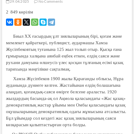
29.04.2025
No Comments
2 849
көрілім
Биыл XX ғасырдың ұлт зиялыларының бірі, қоғам және
мемлекет қайраткері, публицист, аудармашы Хамза
Жүсіпбековтың туғанына 125 жыл толып отыр. Қысқа ғана
ғұмырында халқына аянбай еңбек еткен, елдің саяси және
рухани дамуына өлшеусіз үлес қосқан тұлғаның есімі қазақ
тарихында мәңгілікке сақталмақ.
Хамза Жүсіпбеков 1900 жылы Қарағанды облысы, Нұра
ауданында дүниеге келген. Жастайынан елдің болашағына
алаңдап, қоғамдық-саяси өмірге белсене араласты. 1920
жылдардың басында-ақ ол Ақмола қаласындағы «Жас қазақ»
демократиялық жастар ұйымы мен Омбы қаласындағы қазақ
оқушыларының демократиялық одағы жұмысына атсалысты.
Бұл ұйымдар сол кездегі жас қазақ зиялыларының саяси
көзқарасын қалыптастырған орта болды.