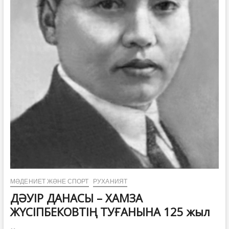
МӘДЕНИЕТ ЖӘНЕ СПОРТ
РУХАНИЯТ
ДӘУІР ДАНАСЫ – ХАМЗА
ЖҮСІПБЕКОВТІҢ ТУҒАНЫНА 125 жыл