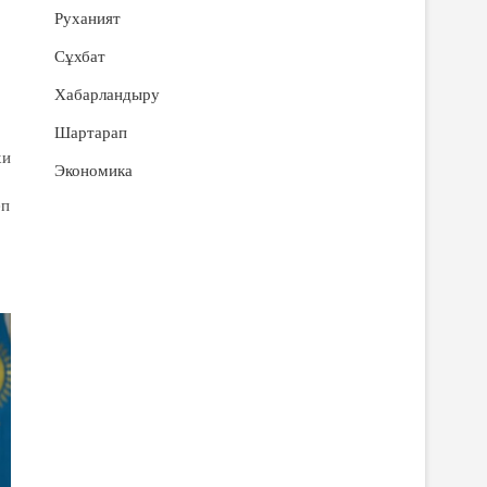
Руханият
Сұхбат
Хабарландыру
Шартарап
хи
Экономика
еп