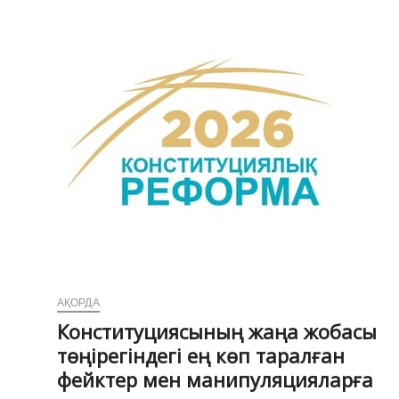
Қысқы
Олимпиада
ойындарының
чемпионы
Михаил
Шайдоровты
марапаттады
АҚОРДА
Конституциясының жаңа жобасы
төңірегіндегі ең көп таралған
фейктер мен манипуляцияларға