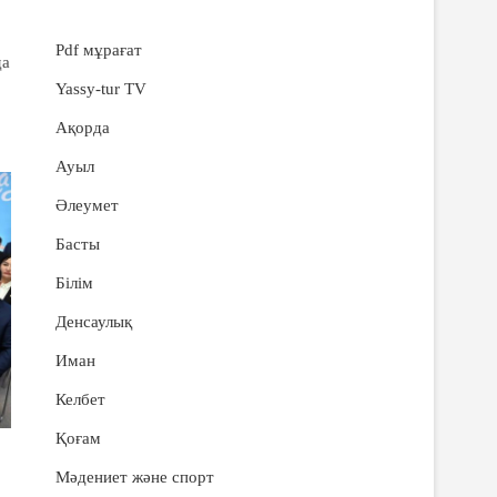
Pdf мұрағат
да
Yassy-tur TV
Ақорда
Ауыл
Әлеумет
Басты
Білім
Денсаулық
Иман
Келбет
Қоғам
Мәдениет және спорт