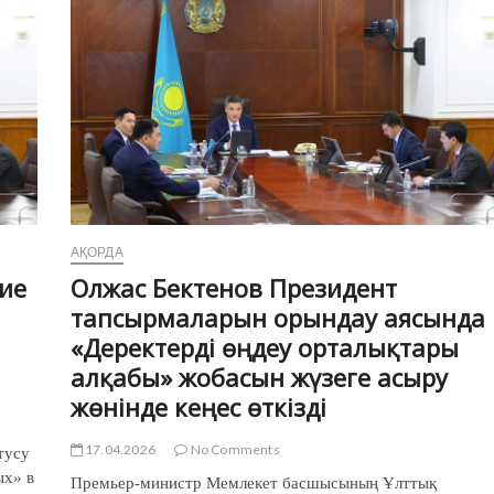
АҚОРДА
ие
Олжас Бектенов Президент
тапсырмаларын орындау аясында
«Деректерді өңдеу орталықтары
алқабы» жобасын жүзеге асыру
жөнінде кеңес өткізді
17.04.2026
No Comments
тусу
ых» в
Премьер-министр Мемлекет басшысының Ұлттық