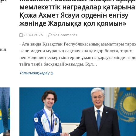
мемлекеттік наградалар қатарына
Қожа Ахмет Ясауи орденін енгізу
жөнінде Жарлыққа қол қоямын»
21.03.2026
No Comments
«Ата заңда Қазақстан Республикасының азаматтары тари
нің
және мәдени мұраның сақталуына қамқор болуға, тарих
пен мәдениет ескерткіштеріне ұқыпты қарауға міндетті д
тайға таңба басқандай жазылды. Бұл…
Толығырақ қарау
Мемлекет
басшысы:
«Жақын
арада
мемлекеттік
наградалар
қатарына