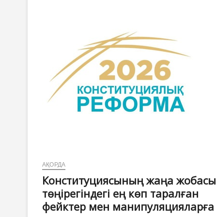
АҚОРДА
Конституциясының жаңа жобасы
төңірегіндегі ең көп таралған
фейктер мен манипуляцияларға