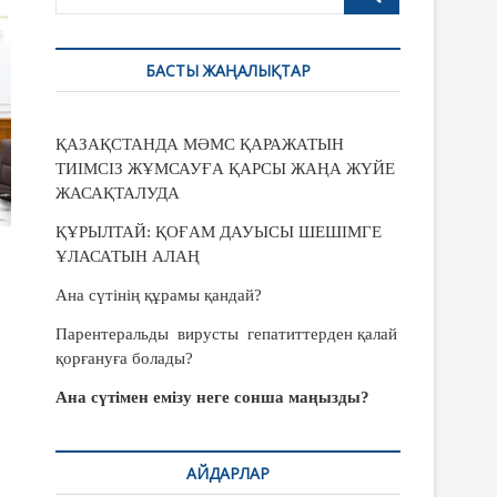
u
t
t
БАСТЫ ЖАҢАЛЫҚТАР
o
n
ҚАЗАҚСТАНДА МӘМС ҚАРАЖАТЫН
ТИІМСІЗ ЖҰМСАУҒА ҚАРСЫ ЖАҢА ЖҮЙЕ
ЖАСАҚТАЛУДА
ҚҰРЫЛТАЙ: ҚОҒАМ ДАУЫСЫ ШЕШІМГЕ
ҰЛАСАТЫН АЛАҢ
Ана сүтінің құрамы қандай?
Парентеральды вирусты гепатиттерден қалай
қорғануға болады?
Ана сүтімен емізу неге сонша маңызды?
АЙДАРЛАР