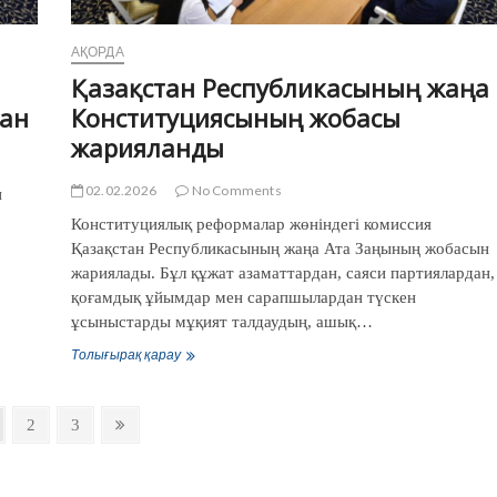
АҚОРДА
Қазақстан Республикасының жаңа
тан
Конституциясының жобасы
жарияланды
02.02.2026
No Comments
н
Конституциялық реформалар жөніндегі комиссия
Қазақстан Республикасының жаңа Ата Заңының жобасын
жариялады. Бұл құжат азаматтардан, саяси партиялардан,
қоғамдық ұйымдар мен сарапшылардан түскен
ұсыныстарды мұқият талдаудың, ашық…
Қазақстан
Толығырақ қарау
Республикасының
жаңа
Конституциясының
ge
Page
Page
Next
2
3
жобасы
page
жарияланды