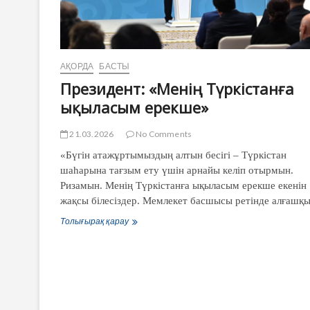
АҚОРДА
БАСТЫ
Президент: «Менің Түркістанға
ықыласым ерекше»
21.03.2026
No Comments
«Бүгін атажұртымыздың алтын бесігі – Түркістан
шаһарына тағзым ету үшін арнайы келіп отырмын.
Ризамын. Менің Түркістанға ықыласым ерекше екенін
жақсы білесіздер. Мемлекет басшысы ретінде алғаш
Толығырақ қарау
Президент:
«Менің
Түркістанға
ықыласым
ерекше»