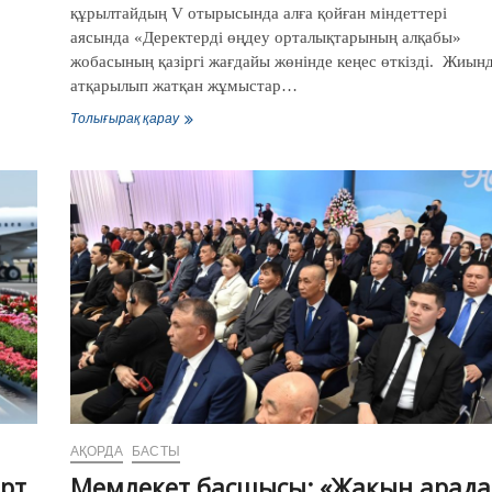
құрылтайдың V отырысында алға қойған міндеттері
аясында «Деректерді өңдеу орталықтарының алқабы»
жобасының қазіргі жағдайы жөнінде кеңес өткізді. Жиын
атқарылып жатқан жұмыстар…
Олжас
Толығырақ қарау
Бектенов
Президент
тапсырмаларын
орындау
аясында
«Деректерді
өңдеу
орталықтары
алқабы»
жобасын
жүзеге
асыру
жөнінде
кеңес
өткізді
АҚОРДА
БАСТЫ
рт
Мемлекет басшысы: «Жақын арада