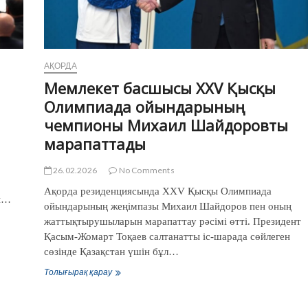
Қожа
Ахмет
Ясауи
орденін
АҚОРДА
Мемлекет басшысы XXV Қысқы
енгізу
Олимпиада ойындарының
жөнінде
чемпионы Михаил Шайдоровты
Жарлыққа
марапаттады
қол
қоямын»
26.02.2026
No Comments
Ақорда резиденциясында ХХV Қысқы Олимпиада
қы…
ойындарының жеңімпазы Михаил Шайдоров пен оның
жаттықтырушыларын марапаттау рәсімі өтті. Президент
Қасым-Жомарт Тоқаев салтанатты іс-шарада сөйлеген
сөзінде Қазақстан үшін бұл…
Мемлекет
Толығырақ қарау
басшысы
XXV