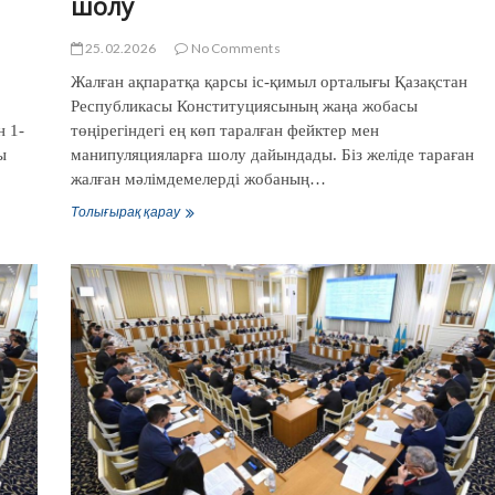
шолу
25.02.2026
No Comments
Жалған ақпаратқа қарсы іс-қимыл орталығы Қазақстан
Республикасы Конституциясының жаңа жобасы
н 1-
төңірегіндегі ең көп таралған фейктер мен
ы
манипуляцияларға шолу дайындады. Біз желіде тараған
жалған мәлімдемелерді жобаның…
Конституциясының
Толығырақ қарау
жаңа
жобасы
төңірегіндегі
ең
көп
таралған
фейктер
мен
манипуляцияларға
шолу