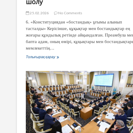
шолу
25.02.2026
No Comments
6. «Конституциядан «бостандық» ұғымы алынып
тасталды» Керісінше, құқықтар мен бостандықтар ең
жоғары құндылық ретінде айқындалған. Преамбула ме
бапта адам, оның өмірі, құқықтары мен бостандықтар
мемлекеттің…
Конституциясының
Толығырақ қарау
жаңа
жобасы
төңірегіндегі
ең
көп
таралған
фейктер
мен
манипуляцияларға
шолу