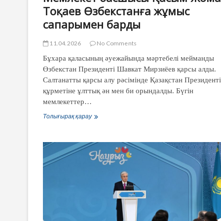
Тоқаев Өзбекстанға жұмыс
сапарымен барды
11.04.2026
No Comments
Бұхара қаласының әуежайында мәртебелі мейманды
Өзбекстан Президенті Шавкат Мирзиёев қарсы алды.
Салтанатты қарсы алу рәсімінде Қазақстан Президенті
құрметіне ұлттық ән мен би орындалды. Бүгін
мемлекеттер…
Мемлекет
Толығырақ қарау
басшысы
Қасым-
Жомарт
Тоқаев
Өзбекстанға
жұмыс
сапарымен
барды