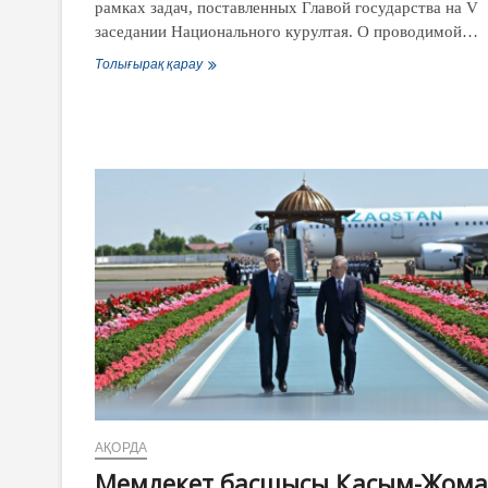
рамках задач, поставленных Главой государства на V
заседании Национального курултая. О проводимой…
Олжас
Толығырақ қарау
Бектенов
провел
совещание
по
реализации
проекта
«Долина
ЦОДов»
в
рамках
исполнения
поручений
Президента
АҚОРДА
Мемлекет басшысы Қасым-Жома