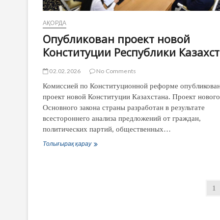
АҚОРДА
Опубликован проект новой
Конституции Республики Казахс
02.02.2026
No Comments
Комиссией по Конституционной реформе опубликова
проект новой Конституции Казахстана. Проект нового
Основного закона страны разработан в результате
всестороннего анализа предложений от граждан,
политических партий, общественных…
Опубликован
Толығырақ қарау
проект
новой
Конституции
Республики
Жазбалар
Казахстан
Pa
1
навигациясы