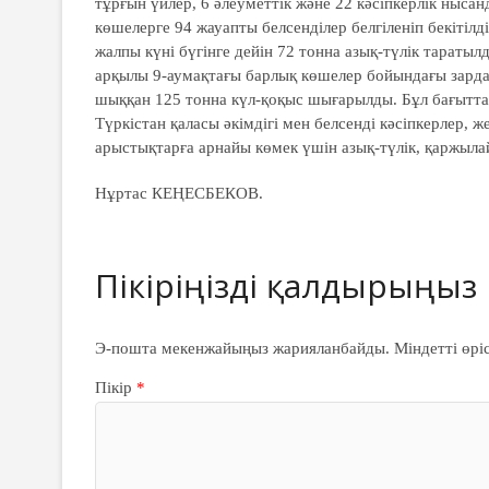
тұрғын үйлер, 6 әлеуметтік және 22 кәсіпкерлік нысан
көшелерге 94 жауапты белсенділер белгіленіп бекітілд
жалпы күні бүгінге дейін 72 тонна азық-түлік тараты
арқылы 9-аумақтағы барлық көшелер бойындағы зардап
шыққан 125 тонна күл-қоқыс шығарылды. Бұл бағыттағ
Түркістан қаласы әкімдігі мен белсенді кәсіпкерлер, ж
арыстықтарға арнайы көмек үшін азық-түлік, қаржыла
Нұртас КЕҢЕСБЕКОВ.
Э-пошта мекенжайыңыз жарияланбайды.
Міндетті өрі
Пікір
*