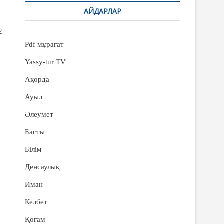
АЙДАРЛАР
2
Pdf мұрағат
Yassy-tur TV
Ақорда
Ауыл
Әлеумет
Басты
Білім
н
Денсаулық
Иман
Келбет
Қоғам