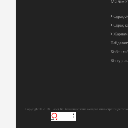
Мәліме
Сұрақ-Ж
Сұрақ қ
Жарнам
Пайдалан
Бізбен ха
Біз турал
Copyright © 2018. Газет ҚР байланыс және ақпарат министрлігінде тірк