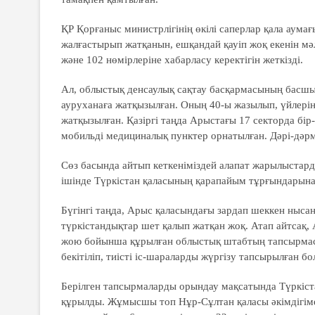
ҚР Қорғаныс министрлігінің өкілі саперлар қала аума
жалғастырып жатқанын, ешқандай қауіп жоқ екенін мәл
және 102 нөмірлеріне хабарласу керектігін жеткізді.
Ал, облыстық денсаулық сақтау басқармасының басшы
ауруханаға жатқызылған. Оның 40-ы жазылып, үйлерін
жатқызылған. Қазіргі таңда Арыстағы 17 секторда бі
мобильді медициналық пунктер орнатылған. Дәрі-дәрм
Сөз басында айтып кеткеніміздей алапат жарылыстард
ішінде Түркістан қаласының қарапайым тұрғындарынан 
Бүгінгі таңда, Арыс қаласындағы зардап шеккен ныс
түркістандықтар шет қалып жатқан жоқ. Атап айтсақ,
жою бойынша құрылған облыстық штабтың тапсырмасы
бекітіліп, тиісті іс-шараларды жүргізу тапсырылған бо
Берілген тапсырмаларды орындау мақсатында Түркіст
құрылды. Жұмысшы топ Нұр-Сұлтан қаласы әкімдігімен