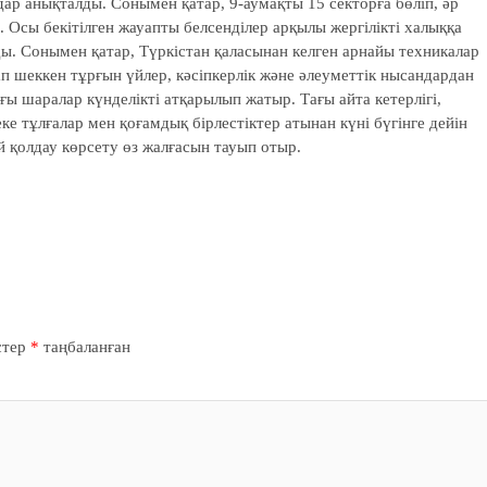
дар анықталды. Сонымен қатар, 9-аумақты 15 секторға бөліп, әр
і. Осы бекітілген жауапты белсенділер арқылы жергілікті халыққа
лды. Сонымен қатар, Түркістан қаласынан келген арнайы техникалар
 шеккен тұрғын үйлер, кәсіпкерлік және әлеуметтік нысандардан
ы шаралар күнделікті атқарылып жатыр. Тағы айта кетерлігі,
еке тұлғалар мен қоғамдық бірлестіктер атынан күні бүгінге дейін
й қолдау көрсету өз жалғасын тауып отыр.
стер
*
таңбаланған