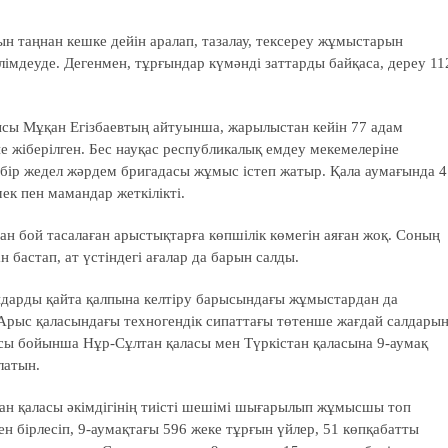
ғын таңнан кешке дейін аралап, тазалау, тексереу жұмыстарын
імдеуде. Дегенмен, тұрғындар күмәнді заттарды байқаса, дереу 11
сы Мұқан Егізбаевтың айтуынша, жарылыстан кейін 77 адам
е жіберілген. Бес науқас республикалық емдеу мекемелеріне
р-бір жедел жәрдем бригадасы жұмыс істеп жатыр. Қала аумағында 4
ек пен мамандар жеткілікті.
ан бой тасалаған арыстықтарға көпшілік көмегін аяған жоқ. Соның
бастап, ат үстіндегі ағалар да барын салды.
андарды қайта қалпына келтіру барысындағы жұмыстардан да
 Арыс қаласындағы техногендік сипаттағы төтенше жағдай салдары
 бойынша Нұр-Сұлтан қаласы мен Түркістан қаласына 9-аумақ
латын.
ан қаласы әкімдігінің тиісті шешімі шығарылып жұмысшы топ
 бірлесіп, 9-аумақтағы 596 жеке тұрғын үйлер, 51 көпқабатты