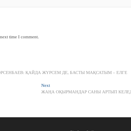
 next time I comment.
ар СӘРСЕНБАЕВ: ҚАЙДА ЖҮРСЕМ ДЕ, БАСТЫ МАҚСАТЫМ – ЕЛГЕ
Next
Next
post:
ЖАҢА ОҚЫРМАНДАР САНЫ АРТЫП КЕЛЕ