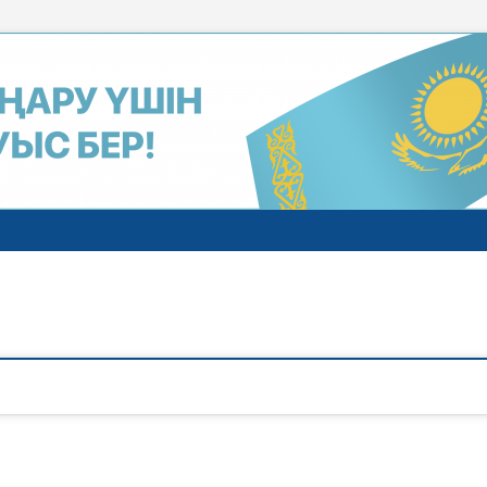
газеті