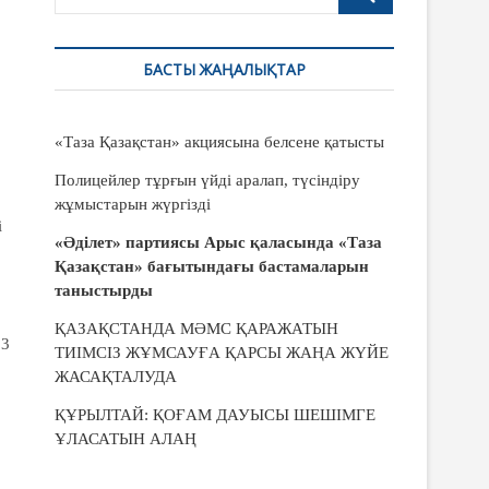
u
t
t
БАСТЫ ЖАҢАЛЫҚТАР
o
n
«Таза Қазақстан» акциясына белсене қатысты
Полицейлер тұрғын үйді аралап, түсіндіру
жұмыстарын жүргізді
і
«Әділет» партиясы Арыс қаласында «Таза
Қазақстан» бағытындағы бастамаларын
таныстырды
ҚАЗАҚСТАНДА МӘМС ҚАРАЖАТЫН
 3
ТИІМСІЗ ЖҰМСАУҒА ҚАРСЫ ЖАҢА ЖҮЙЕ
ЖАСАҚТАЛУДА
ҚҰРЫЛТАЙ: ҚОҒАМ ДАУЫСЫ ШЕШІМГЕ
ҰЛАСАТЫН АЛАҢ