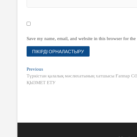
Save my name, email, and website in this browser for the
Жазба
Previous
Previous
post:
Түркістан қалалық мәслихатының хатшысы Ғапп
навигациясы
ҚЫЗМЕТ ЕТУ