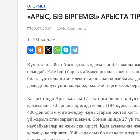
ӘЛЕУМЕТ
«АРЫС, БІЗ БІРГЕМІЗ!» АРЫСТА Т
05.07.2019
No Comments
1 103
көрілім
Күн өткен сайын Арыс қаласындағы тіршілік жанданып 
осындай. Еліміздің барлық аймақтарындағы жұрт жапп
билік тұрғындарға мемлекет тарапынан қолайлы жағда
дәлелді болуы үшін қолда бар мәліметтерге кезек берс
Қазіргі таңда Арыс қаласы 17 секторға бөлінген. Бұ
қаласынан 170 арнайы бригада келіп, 1194 құрылысшы 
400-ден астам үйге жөндеу жұмыстарын бастап кетті. 
үй жарылыстан зардап шеккен. Соның ішінде 27 үй то
наубайханалар да жұмысқа кірісті. Қала аумағында жә
қалыпқа келтірілген. Үйі жарамсыз болып қалған тұр
тамақпен қамтылған.