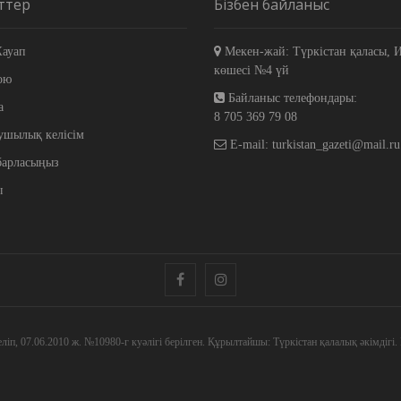
ттер
Бізбен байланыс
ауап
Мекен-жай: Түркістан қаласы, 
көшесі №4 үй
ою
Байланыс телефондары:
а
8 705 369 79 08
ушылық келісім
E-mail: turkistan_gazeti@mail.ru
барласыңыз
ы
facebook
instagram
еліп, 07.06.2010 ж. №10980-г куәлігі берілген. Құрылтайшы: Түркістан қалалық әкімдігі