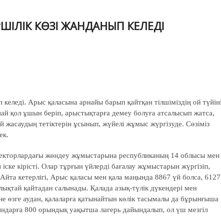
ІРШІЛІК КӨЗІ ЖАНДАНЫП КЕЛЕДІ
келеді. Арыс қаласына арнайы барып қайтқан тілшіміздің ой түйін
ай қол ұшын беріп, арыстықтарға демеу болуға атсалысып жатса,
й жасаудың тетіктерін ұсынып, жүйелі жұмыс жүргізуде. Сөзіміз
ек.
л секторлардағы жөндеу жұмыстарына республиканың 14 облысы мен
іске кірісті. Олар тұрғын үйлерді бағалау жұмыстарын жүргізіп,
Айта кетерлігі, Арыс қаласы мен қала маңында 8867 үй болса, 6127
лықтай қайтадан салынады. Қалада азық-түлік дүкендері мен
не өзге аудан, қалаларға қатынайтын көлік тасымалы да бұрынғыша
ғындарға 800 орындық уақытша лагерь дайындалып, ол үш мезгіл