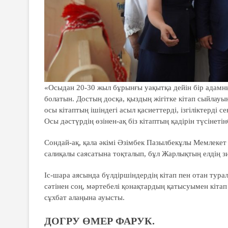
«Осыдан 20-30 жыл бұрынғы уақытқа дейін бір адамны
болатын. Достың досқа, қыздың жігітке кітап сыйлау
осы кітаптың ішіндегі асыл қасиеттерді, ізгіліктерді 
Осы дәстүрдің өзінен-ақ біз кітаптың қадірін түсінетінб
Сондай-ақ, қала әкімі Әзімбек Пазылбекұлы Мемлекет
салиқалы саясатына тоқталып, бұл Жарлықтың елдің зи
Іс-шара аясында бүлдіршіндердің кітап пен отан тур
сәтінен соң, мәртебелі қонақтардың қатысуымен кіта
сұхбат алаңына ауысты.
ДОГРУ ӨМЕР ФАРУК.