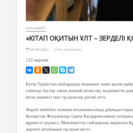
РУХАНИЯТ
«КІТАП ОҚИТЫН ҰЛТ – ЗЕРДЕЛІ 
09.06.2026
No Comments
122
көрілім
Бүгін Түркістан шаһарында мемлекет және қоғам қайра
елімізде бастау алған жаппай кітап оқу мәдениетін д
кітап көрмесі мен тұсаукесер рәсімі өтті.
Фараб әмбебап ғылыми кітапханасында ұйымдастырылғ
Қазақстан Жазушылар одағы Басқармасының хатшысы
құрметті мүшесі, Мемлекеттік сыйлықтың лауреаты Құ
деректі кітабының тұсауын кесті.