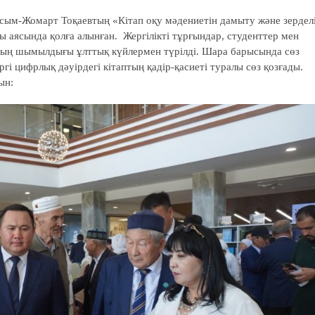
сым-Жомарт Тоқаевтың «Кітап оқу мәдениетін дамыту және зердел
 аясында қолға алынған. Жергілікті тұрғындар, студенттер мен
нның шымылдығы ұлттық күйлермен түрілді. Шара барысында сөз
ргі цифрлық дәуірдегі кітаптың қадір-қасиеті туралы сөз қозғады.
ын: