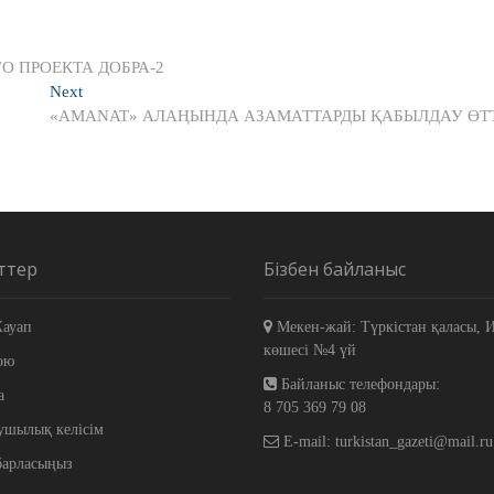
О ПРОЕКТА ДОБРА-2
Next
Next
post:
«AMANAT» АЛАҢЫНДА АЗАМАТТАРДЫ ҚАБЫЛДАУ ӨТ
ттер
Бізбен байланыс
ауап
Мекен-жай: Түркістан қаласы, 
көшесі №4 үй
ою
Байланыс телефондары:
а
8 705 369 79 08
ушылық келісім
E-mail: turkistan_gazeti@mail.ru
барласыңыз