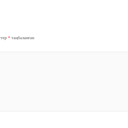
стер
*
таңбаланған