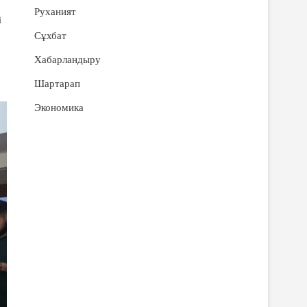
Руханият
і
Сұхбат
Хабарландыру
Шартарап
Экономика