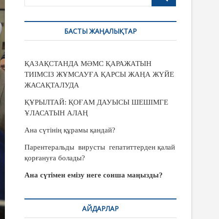
u
t
t
БАСТЫ ЖАҢАЛЫҚТАР
o
n
ҚАЗАҚСТАНДА МӘМС ҚАРАЖАТЫН
ТИІМСІЗ ЖҰМСАУҒА ҚАРСЫ ЖАҢА ЖҮЙЕ
ЖАСАҚТАЛУДА
ҚҰРЫЛТАЙ: ҚОҒАМ ДАУЫСЫ ШЕШІМГЕ
ҰЛАСАТЫН АЛАҢ
Ана сүтінің құрамы қандай?
Парентеральды вирусты гепатиттерден қалай
қорғануға болады?
Ана сүтімен емізу неге сонша маңызды?
АЙДАРЛАР