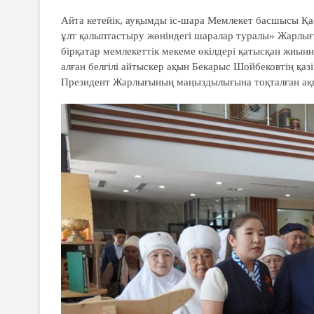
Айта кетейік, ауқымды іс-шара Мемлекет басшысы Қа
ұлт қалыптастыру жөніндегі шаралар туралы» Жарлығы
бірқатар мемлекеттік мекеме өкілдері қатысқан жиы
алған белгілі айтыскер ақын Бекарыс Шойбековтің қазі
Президент Жарлығының маңыздылығына тоқталған ақ