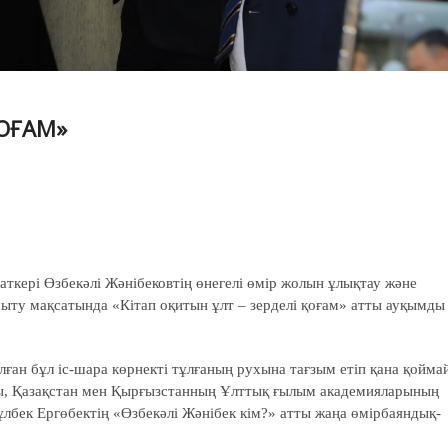
ҚОҒАМ»
ткері Өзбекәлі Жәнібековтің өнегелі өмір жолын ұлықтау және
амыту мақсатында «Кітап оқитын ұлт – зерделі қоғам» атты ауқымды
ан бұл іс-шара көрнекті тұлғаның рухына тағзым етіп қана қоймай
, Қазақстан мен Қырғызстанның Ұлттық ғылым академияларының
лбек Ергөбектің «Өзбекәлі Жәнібек кім?» атты жаңа өмірбаяндық-