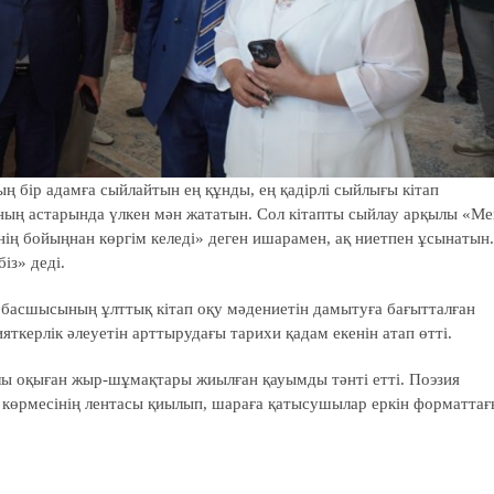
ң бір адамға сыйлайтын ең құнды, ең қадірлі сыйлығы кітап
ының астарында үлкен мән жататын. Сол кітапты сыйлау арқылы «Ме
сенің бойыңнан көргім келеді» деген ишарамен, ақ ниетпен ұсынатын.
із» деді.
 басшысының ұлттық кітап оқу мәдениетін дамытуға бағытталған
яткерлік әлеуетін арттырудағы тарихи қадам екенін атап өтті.
алы оқыған жыр-шұмақтары жиылған қауымды тәнті етті. Поэзия
п көрмесінің лентасы қиылып, шараға қатысушылар еркін форматтағ