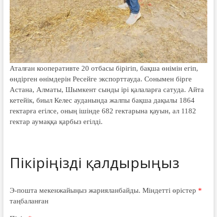
Аталған кооперативте 20 отбасы бірігіп, бақша өнімін егіп,
өндірген өнімдерін Ресейге экспорттауда. Сонымен бірге
Астана, Алматы, Шымкент сынды ірі қалаларға сатуда. Айта
кетейік, биыл Келес ауданында жалпы бақша дақылы 1864
гектарға егілсе, оның ішінде 682 гектарына қауын, ал 1182
гектар аумаққа қарбыз егілді.
Э-пошта мекенжайыңыз жарияланбайды.
Міндетті өрістер
*
таңбаланған