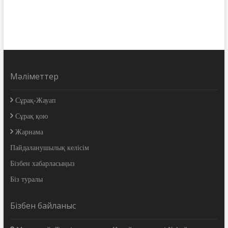
Мәліметтер
Сұрақ-Жауап
Сұрақ қою
Жарнама
Пайдаланушылық келісім
Бізбен хабарласыңыз
Біз туралы
Бізбен байланыс