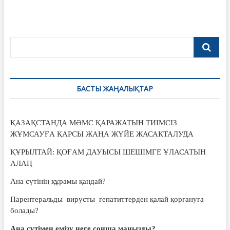
БАСТЫ ЖАҢАЛЫҚТАР
ҚАЗАҚСТАНДА МӘМС ҚАРАЖАТЫН ТИІМСІЗ
ЖҰМСАУҒА ҚАРСЫ ЖАҢА ЖҮЙЕ ЖАСАҚТАЛУДА
ҚҰРЫЛТАЙ: ҚОҒАМ ДАУЫСЫ ШЕШІМГЕ ҰЛАСАТЫН
АЛАҢ
Ана сүтінің құрамы қандай?
Парентеральды вирусты гепатиттерден қалай қорғануға
болады?
Ана сүтімен емізу неге сонша маңызды?