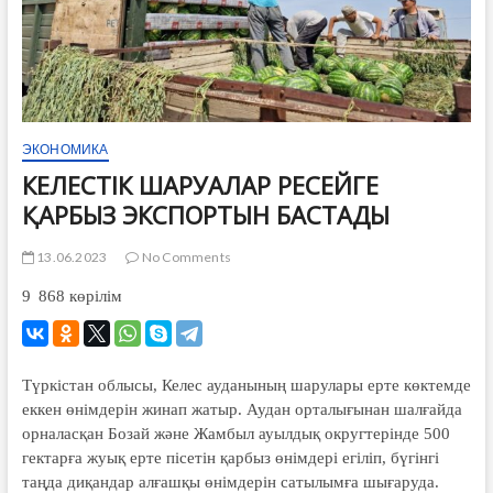
ЭКОНОМИКА
КЕЛЕСТІК ШАРУАЛАР РЕСЕЙГЕ
ҚАРБЫЗ ЭКСПОРТЫН БАСТАДЫ
13.06.2023
No Comments
9 868
көрілім
Түркістан облысы, Келес ауданының шарулары ерте көктемде
еккен өнімдерін жинап жатыр. Аудан орталығынан шалғайда
орналасқан Бозай және Жамбыл ауылдық округтерінде 500
гектарға жуық ерте пісетін қарбыз өнімдері егіліп, бүгінгі
таңда диқандар алғашқы өнімдерін сатылымға шығаруда.