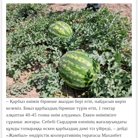
– Қарбыз өнімін бірнеше жылдан бері егіп, пайдасын көріп
келеміз. Биыл қарбыздың бірнеше түрін егіп, 1 гектар
алқаптан 40-45 тонна өнім
алудамыз. Еккен өнімімізге
сұраныс жоғары. Себебі Сырдария өзенінің жағалауындағы
құмды топыраққа өскен қарбыздың дәмі тіл үйіреді, – дейді
«Жамбыл» өндірістік кооперативінің төрағасы Маханбет