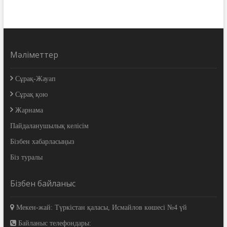
Мәліметтер
Сұрақ-Жауап
Сұрақ қою
Жарнама
Пайдаланушылық келісім
Бізбен хабарласыңыз
Біз туралы
Бізбен байланыс
Мекен-жай: Түркістан қаласы, Исмайлов көшесі №4 үй
Байланыс телефондары: