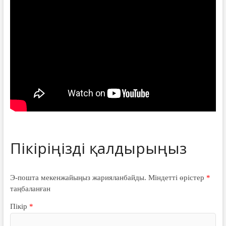
Э-пошта мекенжайыңыз жарияланбайды.
Міндетті өрістер
*
таңбаланған
Пікір
*