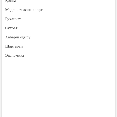
Қоғам
Мәдениет және спорт
Руханият
Сұхбат
Хабарландыру
Шартарап
Экономика