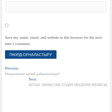
Save my name, email, and website in this browser for the next
time I comment.
Жазба
Previous
Previous
post:
Наурызкөже қалай дайындалады?
навигациясы
Next
Next
post:
КІТАП -МӘҢГІЛІК ЕЛДІҢ МӘДЕНИ МҰРАСЫ