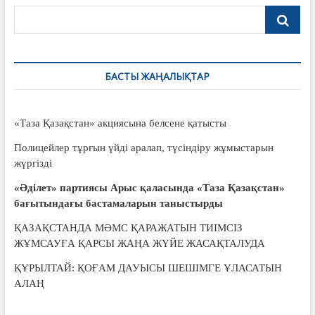
БАСТЫ ЖАҢАЛЫҚТАР
«Таза Қазақстан» акциясына белсене қатысты
Полицейлер тұрғын үйді аралап, түсіндіру жұмыстарын
жүргізді
«Әділет» партиясы Арыс қаласында «Таза Қазақстан»
бағытындағы бастамаларын таныстырды
ҚАЗАҚСТАНДА МӘМС ҚАРАЖАТЫН ТИІМСІЗ
ЖҰМСАУҒА ҚАРСЫ ЖАҢА ЖҮЙЕ ЖАСАҚТАЛУДА
ҚҰРЫЛТАЙ: ҚОҒАМ ДАУЫСЫ ШЕШІМГЕ ҰЛАСАТЫН
АЛАҢ