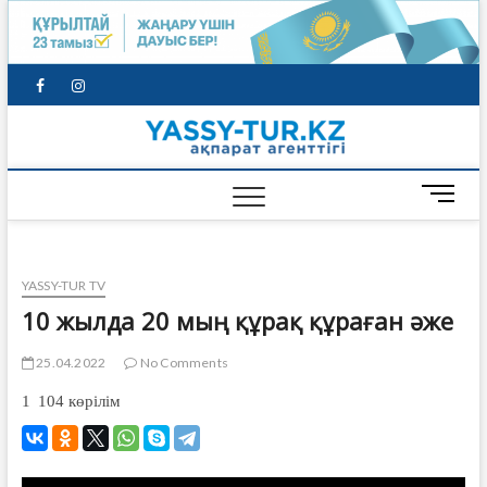
facebook
instagram
Түркіста
газеті
M
e
n
u
YASSY-TUR TV
B
u
10 жылда 20 мың құрақ құраған әже
t
t
25.04.2022
No Comments
o
1 104
көрілім
n